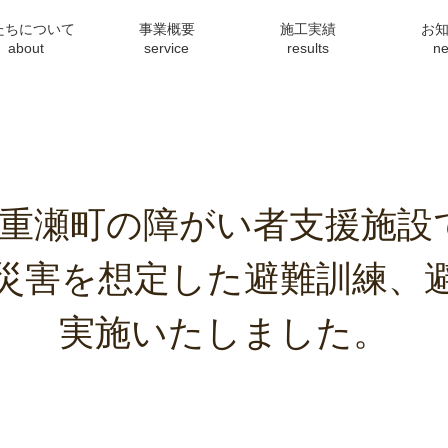
たちについて
事業概要
施工実績
お
about
service
results
n
.14_八重瀬町の障がい者支援施
災害を想定した避難訓練、
実施いたしました。