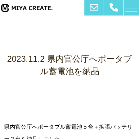
togg
2023.11.2 県内官公庁へポータブ
ル蓄電池を納品
県内官公庁へポータブル蓄電池５台＋拡張バッテリ