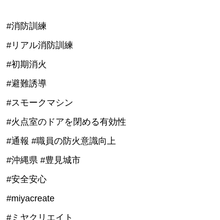
#消防訓練
#リアル消防訓練
#初期消火
#避難誘導
#スモークマシン
#火点室のドアを閉める有効性
#通報 #職員の防火意識向上
#沖縄県 #豊見城市
#安全安心
#miyacreate
#ミヤクリエイト