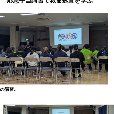
応急手当講習で救命処置を学ぶ
の講習。