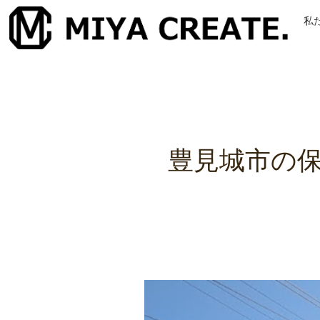
私
豊見城市の