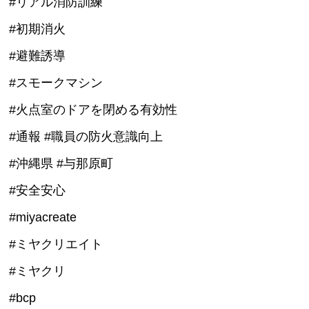
#リアル消防訓練
#初期消火
#避難誘導
#スモークマシン
#火点室のドアを閉める有効性
#通報 #職員の防火意識向上
#沖縄県 #与那原町
#安全安心
#miyacreate
#ミヤクリエイト
#ミヤクリ
#bcp